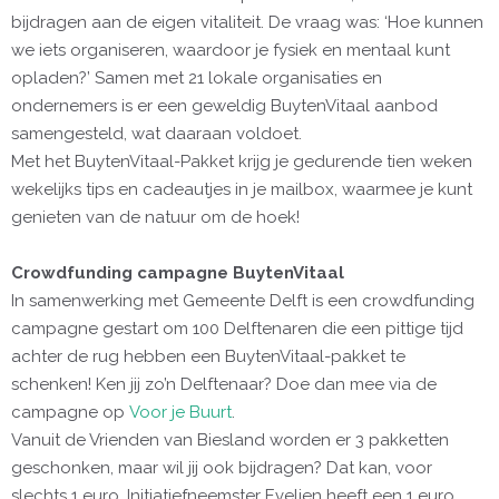
bijdragen aan de eigen vitaliteit. De vraag was: ‘Hoe kunnen
we iets organiseren, waardoor je fysiek en mentaal kunt
opladen?’ Samen met 21 lokale organisaties en
ondernemers is er een geweldig BuytenVitaal aanbod
samengesteld, wat daaraan voldoet.
Met het BuytenVitaal-Pakket krijg je gedurende tien weken
wekelijks tips en cadeautjes in je mailbox, waarmee je kunt
genieten van de natuur om de hoek!
Crowdfunding campagne BuytenVitaal
In samenwerking met Gemeente Delft is een crowdfunding
campagne gestart om 100 Delftenaren die een pittige tijd
achter de rug hebben een BuytenVitaal-pakket te
schenken! Ken jij zo’n Delftenaar? Doe dan mee via de
campagne op
Voor je Buurt
.
Vanuit de Vrienden van Biesland worden er 3 pakketten
geschonken, maar wil jij ook bijdragen? Dat kan, voor
slechts 1 euro. Initiatiefneemster Evelien heeft een 1 euro