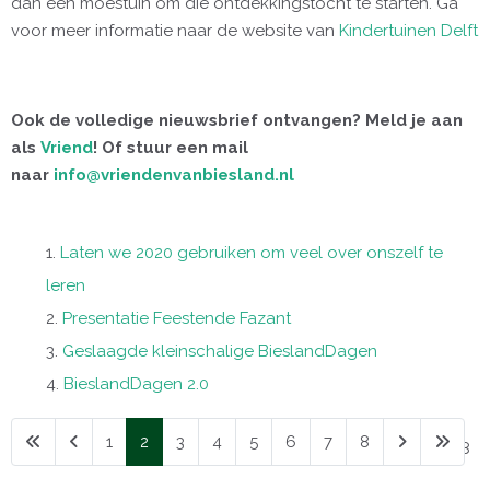
dan een moestuin om die ontdekkingstocht te starten. Ga
voor meer informatie naar de website van
Kindertuinen Delft
Ook de volledige nieuwsbrief ontvangen? Meld je aan
als
Vriend
! Of stuur een mail
naar
info@vriendenvanbiesland.nl
Laten we 2020 gebruiken om veel over onszelf te
leren
Presentatie Feestende Fazant
Geslaagde kleinschalige BieslandDagen
BieslandDagen 2.0
1
2
3
4
5
6
7
8
Pagina 2 van 8