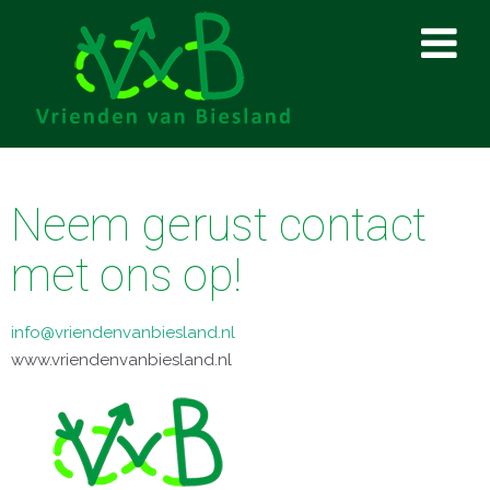
Neem gerust contact
met ons op!
info@vriendenvanbiesland.nl
www.vriendenvanbiesland.nl