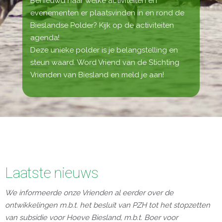
Benieuwd naar welke activiteiten en
evenementen er plaatsvinden in en rond de
Bieslandse Polder? Kijk op de activiteiten
agenda!
Deze unieke polder is je belangstelling en
steun waard. Word Vriend van de Stichting
Vrienden van Biesland en meld je aan!
Laatste nieuws
We informeerde onze Vrienden al eerder over de
ontwikkelingen m.b.t. het besluit van PZH tot het stopzetten
van subsidie voor Hoeve Biesland, m.b.t. Boer voor