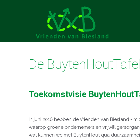
De BuytenHoutTafe
Toekomstvisie BuytenHoutT
In juni 2016 hebben de Vrienden van Biesland - m
waarop groene ondernemers en vrijwilligersorganis
wat kunnen we met BuytenHout qua duurzaamheid, b