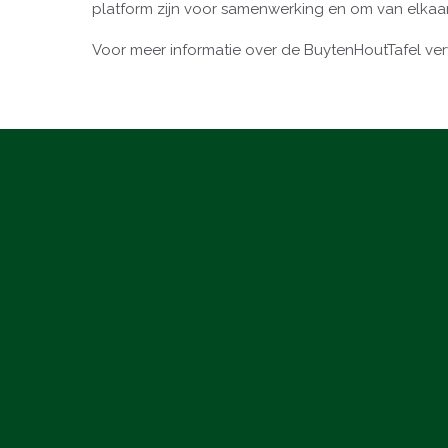
platform zijn voor samenwerking en om van elkaar 
Voor meer informatie over de BuytenHoutTafel ve