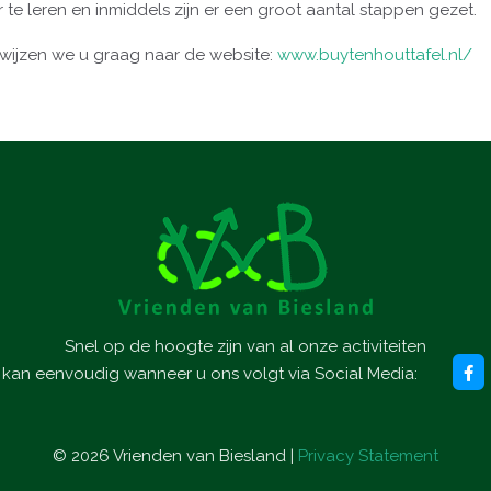
te leren en inmiddels zijn er een groot aantal stappen gezet.
rwijzen we u graag naar de website:
www.buytenhouttafel.nl/
Snel op de hoogte zijn van al onze activiteiten
kan eenvoudig wanneer u ons volgt via Social Media:
©
2026
Vrienden van Biesland |
Privacy Statement