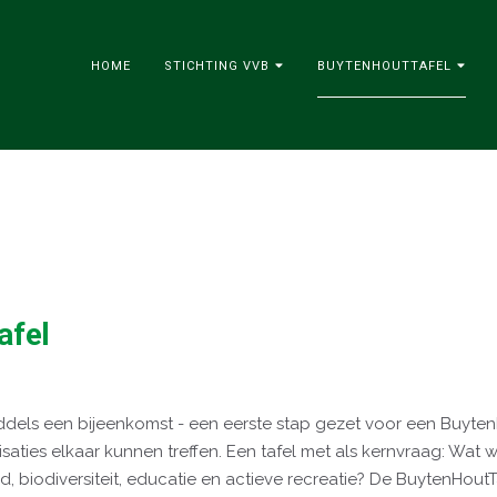
HOME
STICHTING VVB
BUYTENHOUTTAFEL
l
afel
iddels een bijeenkomst - een eerste stap gezet voor een Buyte
aties elkaar kunnen treffen. Een tafel met als kernvraag: Wat w
iodiversiteit, educatie en actieve recreatie? De BuytenHoutTa