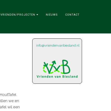
VRIENDEN/PROJECTEN
NIEUWS
CONTACT
info@vriendenvanbiesland.nl
nHoutTafel
illen we en
fel wil een